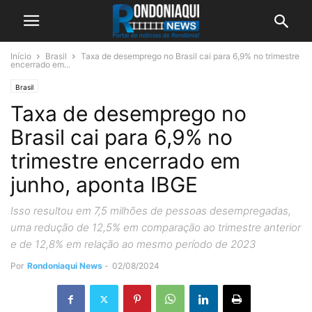
Início
Brasil
Taxa de desemprego no Brasil cai para 6,9% no trimestre
encerrado em...
Brasil
Taxa de desemprego no
Brasil cai para 6,9% no
trimestre encerrado em
junho, aponta IBGE
Isso resultou em 7,5 milhões de pessoas desempregadas,
uma redução de 12,5% em comparação ao trimestre anterior
e de 12,8% em relação ao mesmo período de 2023
Por
Rondoniaqui News
-
02/08/2024