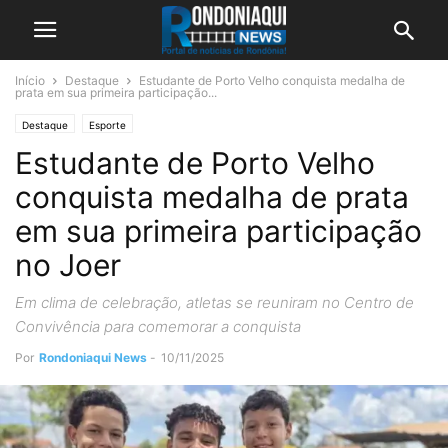
Início
Destaque
Estudante de Porto Velho conquista medalha de
prata em sua primeira participação...
Destaque
Esporte
Estudante de Porto Velho
conquista medalha de prata
em sua primeira participação
no Joer
Em clima de celebração, atletas se reuniram no Centro de
Convivência para comemorar a conquista
Por
Rondoniaqui News
-
10/11/2025