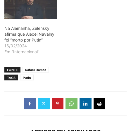
Na Alemanha, Zelensky
afirma que Alexei Navalny
foi “morto por Putin”
16/02/2024
Em "Internacional"
FONTE
Rafael Damas
TAGS
Putin