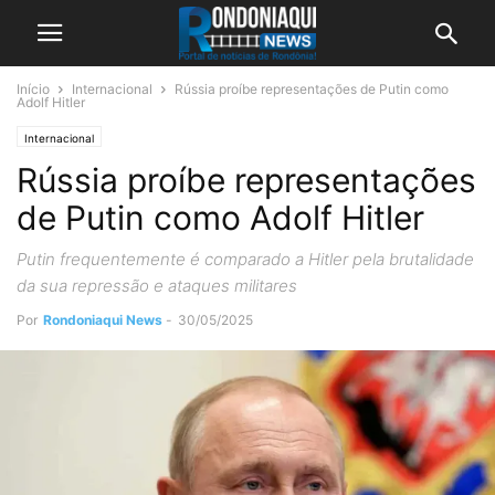
Início
Internacional
Rússia proíbe representações de Putin como
Adolf Hitler
Internacional
Rússia proíbe representações
de Putin como Adolf Hitler
Putin frequentemente é comparado a Hitler pela brutalidade
da sua repressão e ataques militares
Por
Rondoniaqui News
-
30/05/2025