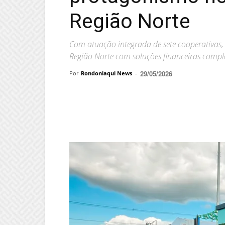
Região Norte
Com atuação integrada de sete cooperativas, 
Região Norte com soluções financeiras compl
29/05/2026
Por
Rondoniaqui News
-