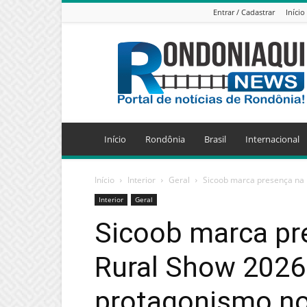
Entrar / Cadastrar
Início
Jornal
Eletrônico
Rondoniaqui
News
Início
Rondônia
Brasil
Internacional
Início
Interior
Geral
Sicoob marca presença na 
Interior
Geral
Sicoob marca pr
Rural Show 2026 
protagonismo no