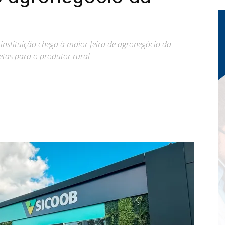
instituição chega à maior feira de agronegócio da
etas para o produtor rural