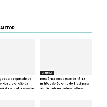
 AUTOR
Destaque
ga sobre expansão de
Rondônia recebe mais de R$ 4,5
ue visa prevenção da
milhões do Governo do Brasil para
oméstica contra a mulher
ampliar infraestrutura cultural