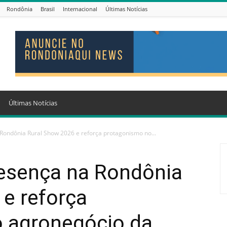
Rondônia
Brasil
Internacional
Últimas Notícias
Últimas Notícias
Rondônia Rural Show 2026 e reforça protagonismo no...
esença na Rondônia
e reforça
 agronegócio da