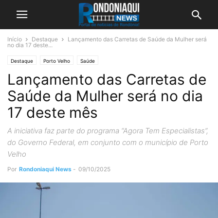
Início
Destaque
Lançamento das Carretas de Saúde da Mulher será
no dia 17 deste...
Destaque
Porto Velho
Saúde
Lançamento das Carretas de
Saúde da Mulher será no dia
17 deste mês
A iniciativa faz parte do programa “Agora Tem Especialistas”,
do Governo Federal, em conjunto com o município de Porto
Velho
Por
Rondoniaqui News
-
09/10/2025