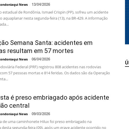
13/04/2026
Rondoniaqui News
-
 estadual de Rondônia, Ismael Crispin (PP), sofreu um acidente
ro aquaplanar nesta segunda-feira (13), na BR-429. A informação
ada...
ção Semana Santa: acidentes em
as resultam em 57 mortes
06/04/2026
Rondoniaqui News
-
Ú
odoviária Federal (PRF) registrou 808 acidentes nas rodovias
s, com 57 pessoas mortas e 814 feridas. Os dados são da Operação
ta...
sta é preso embriagado após acidente
ião central
09/03/2026
Rondoniaqui News
-
a de uma caminhonete Hilux foi preso embriagado na
desta segunda-feira (09), após um grave acidente ocorrido no