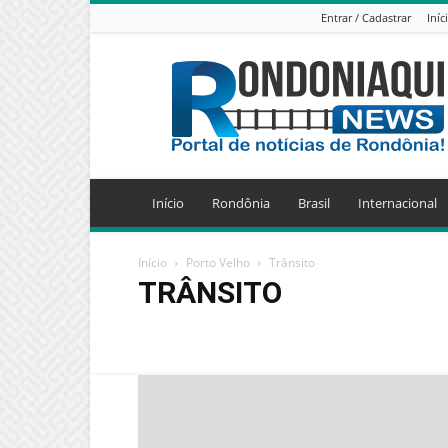
Entrar / Cadastrar
Iníc
Jornal
Eletrônico
Rondoniaqui
News
Início
Rondônia
Brasil
Internacional
Início
Porto Velho
Trânsito
TRÂNSITO
Educação
Esporte
Geral
Polícia
Política
S