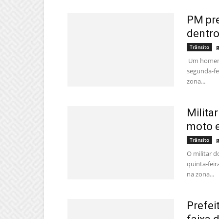
PM pr
dentro
Trânsito
Um homem 
segunda-fei
zona...
Milita
moto 
Trânsito
O militar 
quinta-fei
na zona...
Prefei