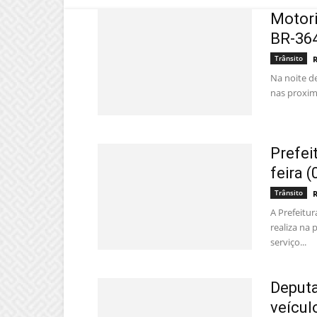
Motori
BR-36
Trânsito
Na noite d
nas proximi
Prefei
feira 
Trânsito
A Prefeitu
realiza na 
serviço...
Deputa
veícul