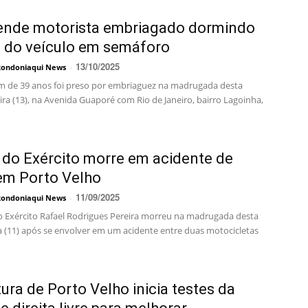
ende motorista embriagado dormindo
 do veículo em semáforo
13/10/2025
Rondoniaqui News
-
de 39 anos foi preso por embriaguez na madrugada desta
ra (13), na Avenida Guaporé com Rio de Janeiro, bairro Lagoinha,
r do Exército morre em acidente de
em Porto Velho
11/09/2025
Rondoniaqui News
-
do Exército Rafael Rodrigues Pereira morreu na madrugada desta
ra (11) após se envolver em um acidente entre duas motocicletas
tura de Porto Velho inicia testes da