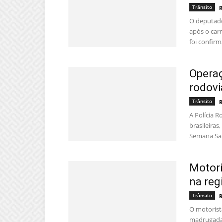
Trânsito
O deputado
após o car
foi confirm
Opera
rodovi
Trânsito
A Polícia R
brasileira
Semana San
Motori
na reg
Trânsito
O motorist
madrugada 