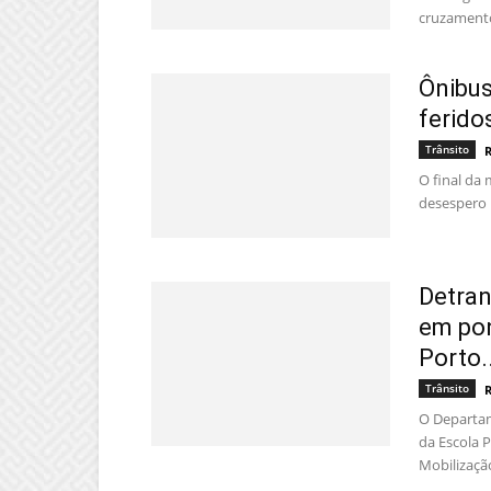
cruzamento
Ônibus
ferido
Trânsito
O final da 
desespero n
Detran
em pon
Porto..
Trânsito
O Departam
da Escola P
Mobilização