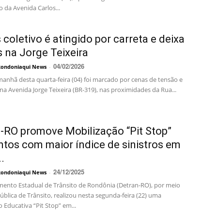
 da Avenida Carlos...
 coletivo é atingido por carreta e deixa
s na Jorge Teixeira
04/02/2026
Rondoniaqui News
-
manhã desta quarta-feira (04) foi marcado por cenas de tensão e
a Avenida Jorge Teixeira (BR-319), nas proximidades da Rua...
-RO promove Mobilização “Pit Stop”
tos com maior índice de sinistros em
.
24/12/2025
Rondoniaqui News
-
ento Estadual de Trânsito de Rondônia (Detran-RO), por meio
ública de Trânsito, realizou nesta segunda-feira (22) uma
 Educativa “Pit Stop” em...