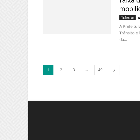
faixa d
mobili
Trânsito
A Prefeitur
Trânsito e 
da...
...
1
2
3
49