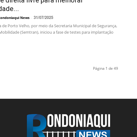
e direita livre para melhorar
dade...
31/07/2025
Rondoniaqui News
-
a de Porto Velho, por meio da Secretaria Municipal de Segurança,
Mobilidade (Semtran), iniciou a fase de testes para implantação
Página 1 de 49