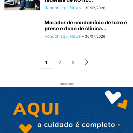
federais de RO no...
Rondoniaqui News
-
30/07/2026
Morador de condomínio de luxo é
preso e dono de clínica...
Rondoniaqui News
-
30/07/2026
1
2
3
-Publicidade-