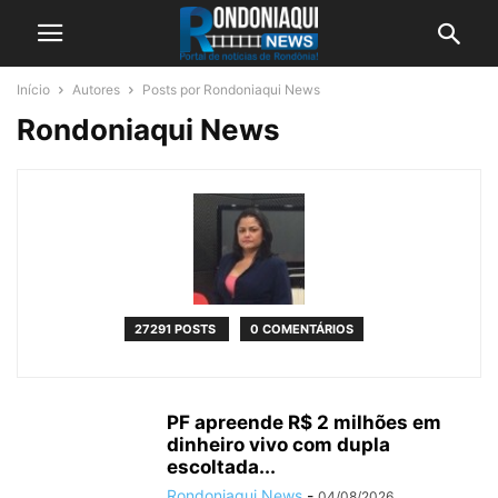
Início
Autores
Posts por Rondoniaqui News
Rondoniaqui News
27291 POSTS
0 COMENTÁRIOS
PF apreende R$ 2 milhões em
dinheiro vivo com dupla
escoltada...
Rondoniaqui News
-
04/08/2026