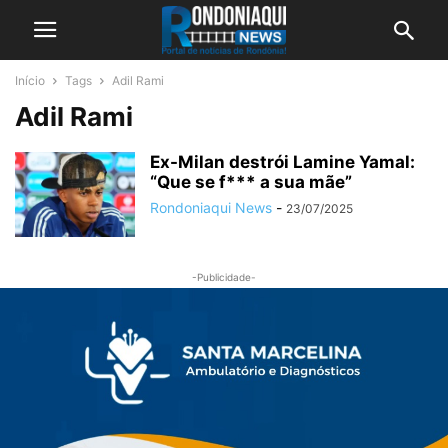
Início
Tags
Adil Rami
Adil Rami
Ex-Milan destrói Lamine Yamal:
“Que se f*** a sua mãe”
Rondoniaqui News
-
23/07/2025
-Publicidade-