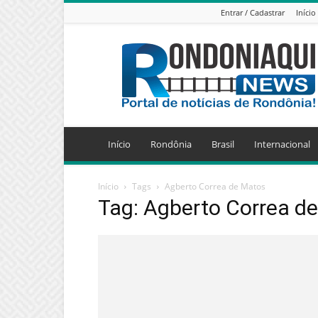
Entrar / Cadastrar
Início
Jornal
Eletrônico
Rondoniaqui
News
Início
Rondônia
Brasil
Internacional
Início
Tags
Agberto Correa de Matos
Tag: Agberto Correa d