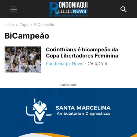
Início
Tags
BiCampeão
BiCampeão
Corinthians é bicampeão da
Copa Libertadores Feminina
Rondoniaqui News
-
29/10/2019
-Publicidade-