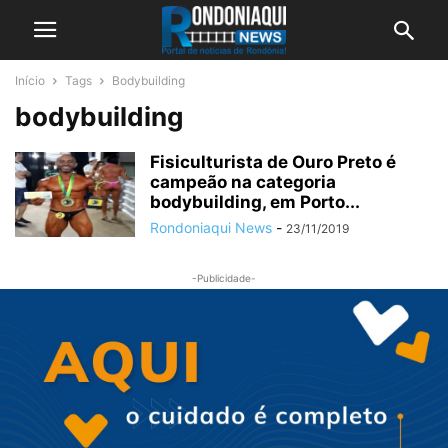
Início
Tags
Bodybuilding
bodybuilding
Fisiculturista de Ouro Preto é
campeão na categoria
bodybuilding, em Porto...
Rondoniaqui News
-
23/11/2019
-Publicidade-