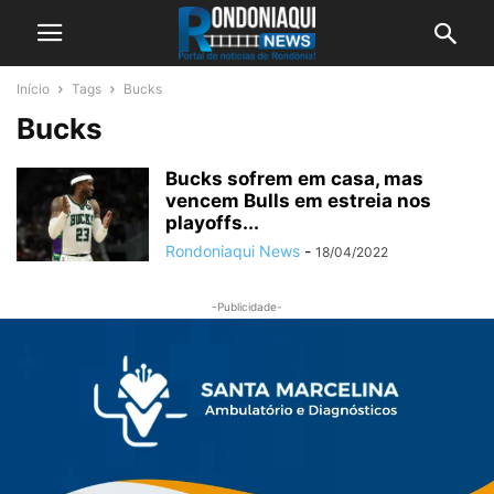
Início
Tags
Bucks
Bucks
Bucks sofrem em casa, mas
vencem Bulls em estreia nos
playoffs...
Rondoniaqui News
-
18/04/2022
-Publicidade-