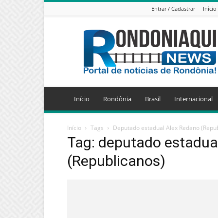
Entrar / Cadastrar
Início
Jornal
Eletrônico
Rondoniaqui
News
Início
Rondônia
Brasil
Internacional
Início
Tags
Deputado estadual Alex Redano (Repub
Tag: deputado estadua
(Republicanos)