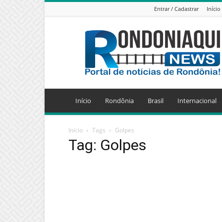
Entrar / Cadastrar
Início
Jornal
Eletrônico
Rondoniaqui
News
Início
Rondônia
Brasil
Internacional
Início
Tags
Golpes
Tag: Golpes