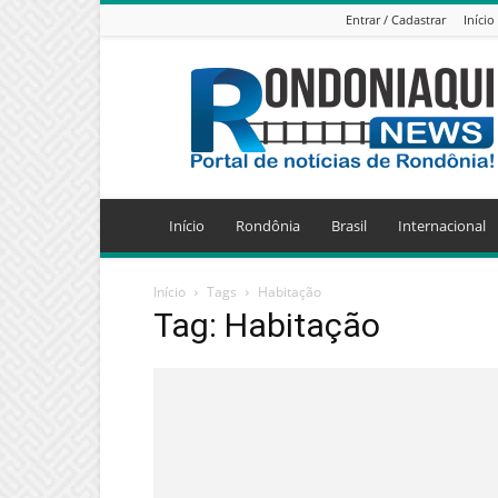
Entrar / Cadastrar
Início
Jornal
Eletrônico
Rondoniaqui
News
Início
Rondônia
Brasil
Internacional
Início
Tags
Habitação
Tag: Habitação