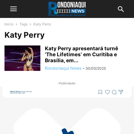
Início
Tags
Katy Perry
Katy Perry
Katy Perry apresentará turnê
‘The Lifetimes’ em Curitiba e
Brasília, em...
Rondoniaqui News
-
30/05/2025
-Publicidade-