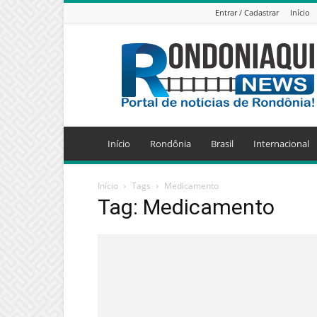
Entrar / Cadastrar
Início
Jornal
Eletrônico
Rondoniaqui
News
Início
Rondônia
Brasil
Internacional
Início
Tags
Medicamento
Tag: Medicamento