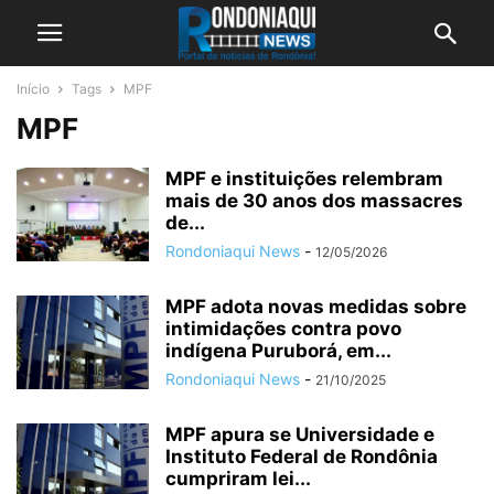
Início
Tags
MPF
MPF
MPF e instituições relembram
mais de 30 anos dos massacres
de...
Rondoniaqui News
-
12/05/2026
MPF adota novas medidas sobre
intimidações contra povo
indígena Puruborá, em...
Rondoniaqui News
-
21/10/2025
MPF apura se Universidade e
Instituto Federal de Rondônia
cumpriram lei...