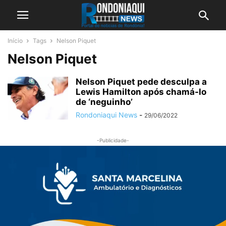
Início
Tags
Nelson Piquet
Nelson Piquet
Nelson Piquet pede desculpa a
Lewis Hamilton após chamá-lo
de ‘neguinho’
Rondoniaqui News
-
29/06/2022
-Publicidade-