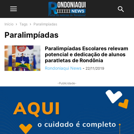
Início
Tags
Paralimpíadas
Paralimpíadas
Paralimpíadas Escolares relevam
potencial e dedicação de alunos
paratletas de Rondônia
Rondoniaqui News
-
22/11/2019
-Publicidade-