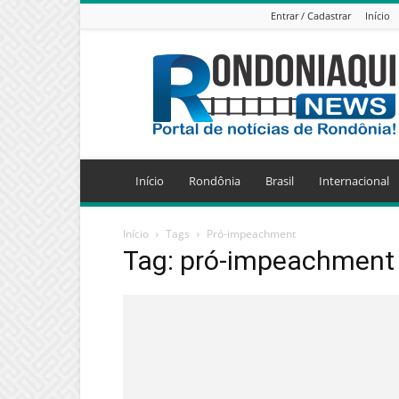
Entrar / Cadastrar
Início
Jornal
Eletrônico
Rondoniaqui
News
Início
Rondônia
Brasil
Internacional
Início
Tags
Pró-impeachment
Tag: pró-impeachment