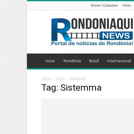
Entrar / Cadastrar
Início
Jornal
Eletrônico
Rondoniaqui
News
Início
Rondônia
Brasil
Internacional
Início
Tags
Sistemma
Tag: Sistemma