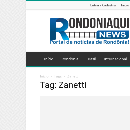
Entrar / Cadastrar
Início
Jornal
Eletrônico
Rondoniaqui
News
Início
Rondônia
Brasil
Internacional
Início
Tags
Zanetti
Tag: Zanetti