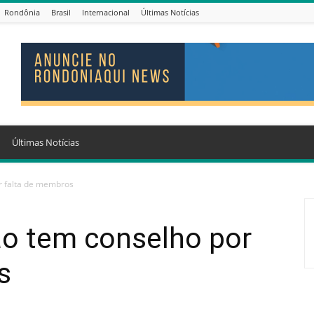
Rondônia
Brasil
Internacional
Últimas Notícias
Últimas Notícias
r falta de membros
ão tem conselho por
s