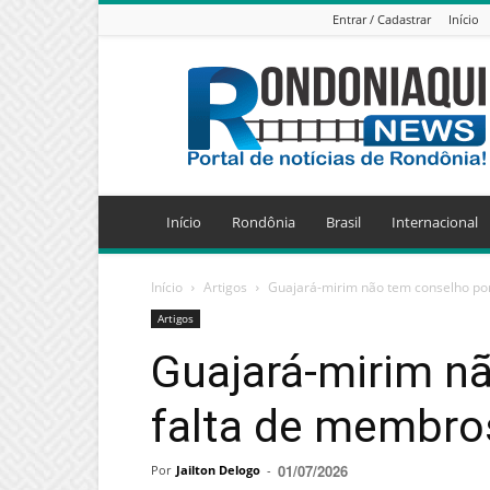
Entrar / Cadastrar
Início
Jornal
Eletrônico
Rondoniaqui
News
Início
Rondônia
Brasil
Internacional
Início
Artigos
Guajará-mirim não tem conselho po
Artigos
Guajará-mirim n
falta de membro
01/07/2026
Por
Jailton Delogo
-