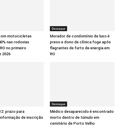
Destaque
com motocicletas
Morador de condomínio de luxo é
0% nas rodovias
preso e dono de clínica foge após
 RO no primeiro
flagrantes de furto de energia em
e 2026
RO
Destaque
/2: prazo para
Médico desaparecido é encontrado
informação de inscrição
morto dentro de túmulo em
cemitério de Porto Velho