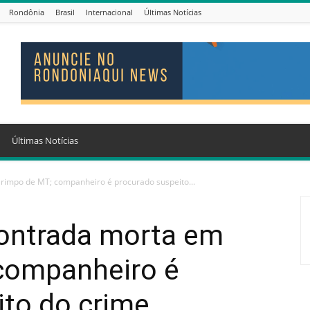
Rondônia
Brasil
Internacional
Últimas Notícias
Últimas Notícias
rimpo de MT; companheiro é procurado suspeito...
contrada morta em
companheiro é
ito do crime