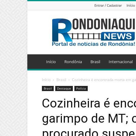
Entrar / Cadastrar
Início
Jornal
Eletrônico
Rondoniaqui
News
Início
Rondônia
Brasil
Internacional
Início
Brasil
Cozinheira é encontrada morta em ga
Brasil
Destaque
Polícia
Cozinheira é en
garimpo de MT; 
procurado suspe