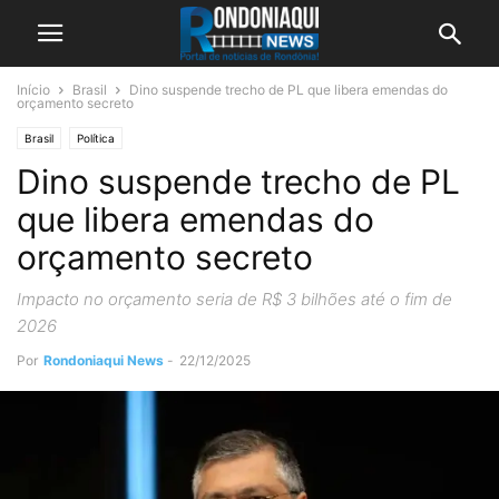
Início
Brasil
Dino suspende trecho de PL que libera emendas do
orçamento secreto
Brasil
Política
Dino suspende trecho de PL
que libera emendas do
orçamento secreto
Impacto no orçamento seria de R$ 3 bilhões até o fim de
2026
Por
Rondoniaqui News
-
22/12/2025