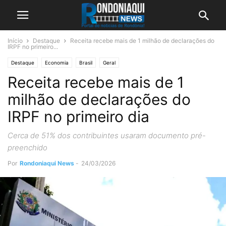
Início
Destaque
Receita recebe mais de 1 milhão de declarações do
IRPF no primeiro...
Destaque
Economia
Brasil
Geral
Receita recebe mais de 1
milhão de declarações do
IRPF no primeiro dia
Cerca de 51% dos contribuintes usaram documento pré-
preenchido
Por
Rondoniaqui News
-
24/03/2026