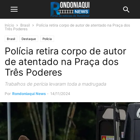
Início
Brasil
Polícia retira corpo de autor de atentado na Praça dos
Três Poderes
Brasil
Destaque
Polícia
Polícia retira corpo de autor
de atentado na Praça dos
Três Poderes
Trabalhos de perícia levaram toda a madrugada
Por
Rondoniaqui News
-
14/11/2024