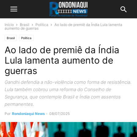
Início
Brasil
Política
Ao lado de premiê da Índia Lula lamenta
aumento de guerras
Brasil
Política
Ao lado de premiê da Índia
Lula lamenta aumento de
guerras
Gandhi defendia a não-violência como forma de resistência.
Lula também cobrou uma reforma do Conselho de
Segurança, que contemple Brasil e Índia com assentos
permanentes.
Por
Rondoniaqui News
-
08/07/2025