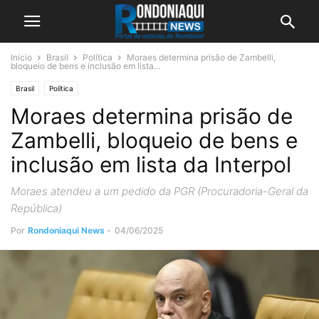
Início
Brasil
Política
Moraes determina prisão de Zambelli,
bloqueio de bens e inclusão em lista...
Brasil
Política
Moraes determina prisão de
Zambelli, bloqueio de bens e
inclusão em lista da Interpol
Moraes atendeu a um pedido da PGR (Procuradoria-Geral da
República)
Por
Rondoniaqui News
-
04/06/2025