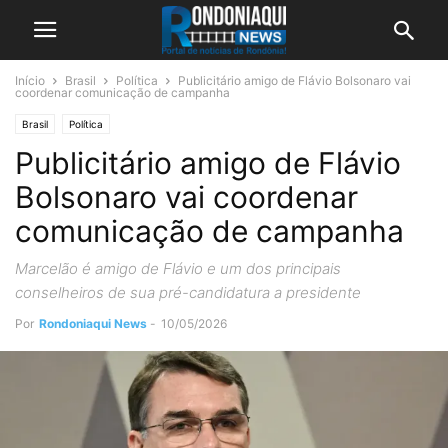
Início
Brasil
Política
Publicitário amigo de Flávio Bolsonaro vai
coordenar comunicação de campanha
Brasil
Política
Publicitário amigo de Flávio
Bolsonaro vai coordenar
comunicação de campanha
Marcelão é amigo de Flávio e um dos principais
conselheiros de sua pré-candidatura a presidente
Por
Rondoniaqui News
-
10/05/2026