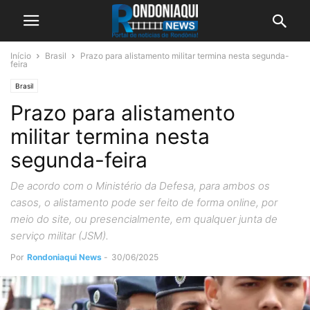
Início
Brasil
Prazo para alistamento militar termina nesta segunda-
feira
Brasil
Prazo para alistamento
militar termina nesta
segunda-feira
De acordo com o Ministério da Defesa, para ambos os
casos, o alistamento pode ser feito de forma online, por
meio do site, ou presencialmente, em qualquer junta de
serviço militar (JSM).
Por
Rondoniaqui News
-
30/06/2025