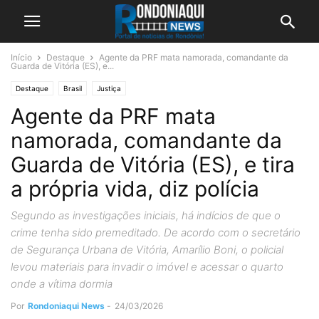
Início
Destaque
Agente da PRF mata namorada, comandante da
Guarda de Vitória (ES), e...
Destaque
Brasil
Justiça
Agente da PRF mata
namorada, comandante da
Guarda de Vitória (ES), e tira
a própria vida, diz polícia
Segundo as investigações iniciais, há indícios de que o
crime tenha sido premeditado. De acordo com o secretário
de Segurança Urbana de Vitória, Amarílio Boni, o policial
levou materiais para invadir o imóvel e acessar o quarto
onde a vítima dormia
Por
Rondoniaqui News
-
24/03/2026