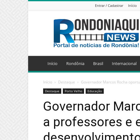
Entrar / Cadastrar
Início
Jornal
Eletrônico
Rondoniaqui
News
Início
Rondônia
Brasil
Internacional
Início
Destaque
Governador Marcos Rocha oportun
Destaque
Porto Velho
Educação
Governador Marc
a professores e
desenvolviment