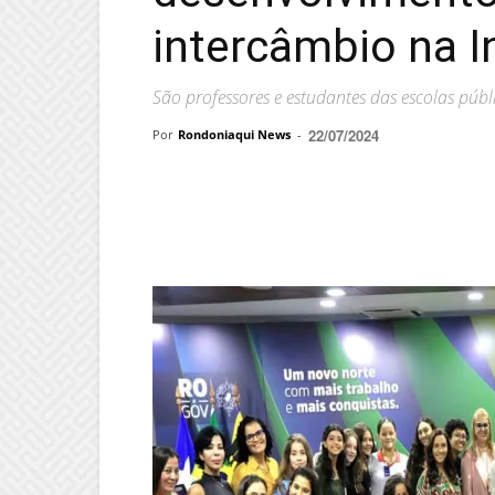
intercâmbio na I
São professores e estudantes das escolas púb
22/07/2024
Por
Rondoniaqui News
-