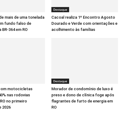
Destaque
de mais de uma tonelada
Cacoal realiza 1º Encontro Agosto
m fundo falso de
Dourado e Verde com orientações e
a BR-364 em RO
acolhimento às famílias
Destaque
com motocicletas
Morador de condomínio de luxo é
0% nas rodovias
preso e dono de clínica foge após
 RO no primeiro
flagrantes de furto de energia em
e 2026
RO