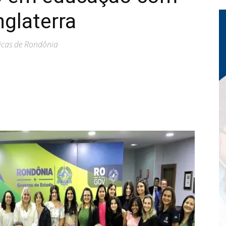
nglaterra
licas de Rondônia