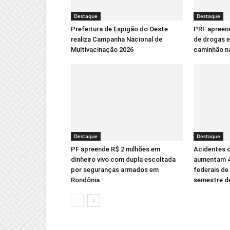
Destaque
Destaque
Prefeitura de Espigão do Oeste
PRF apreen
realiza Campanha Nacional de
de drogas e
Multivacinação 2026
caminhão n
Destaque
Destaque
PF apreende R$ 2 milhões em
Acidentes 
dinheiro vivo com dupla escoltada
aumentam 4
por seguranças armados em
federais de
Rondônia
semestre d