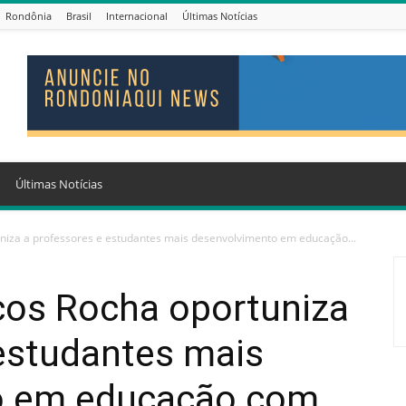
Rondônia
Brasil
Internacional
Últimas Notícias
Últimas Notícias
iza a professores e estudantes mais desenvolvimento em educação...
os Rocha oportuniza
 estudantes mais
o em educação com