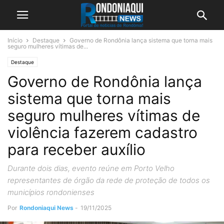
Início
Destaque
Governo de Rondônia lança sistema que torna mais
seguro mulheres vítimas de...
Destaque
Governo de Rondônia lança
sistema que torna mais
seguro mulheres vítimas de
violência fazerem cadastro
para receber auxílio
Durante dois dias, evento reúne em Porto Velho
representantes de órgão da rede de proteção de todos os
municípios rondonienses
Por
Rondoniaqui News
-
19/11/2025