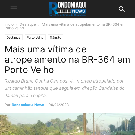
Início
Destaque
Mais uma vítima de atropelamento na BR-364 em
Porto Velho
Destaque
Porto Velho
Trânsito
Mais uma vítima de
atropelamento na BR-364 em
Porto Velho
Ricardo Bruno Cunha Campos, 41, morreu atropelado por
um caminhão tanque que seguia em direção Candeias do
Jamari para a capital.
Por
Rondoniaqui News
-
09/06/2023