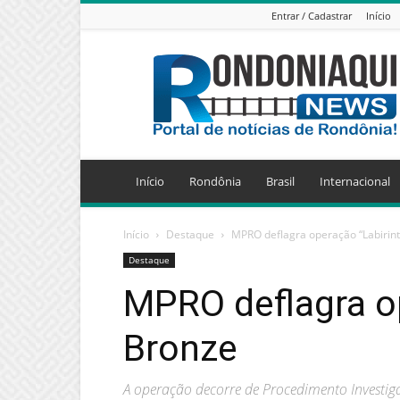
Entrar / Cadastrar
Início
Jornal
Eletrônico
Rondoniaqui
News
Início
Rondônia
Brasil
Internacional
Início
Destaque
MPRO deflagra operação “Labirin
Destaque
MPRO deflagra op
Bronze
A operação decorre de Procedimento Investiga