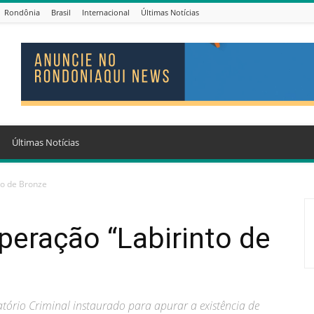
Rondônia
Brasil
Internacional
Últimas Notícias
Últimas Notícias
to de Bronze
eração “Labirinto de
tório Criminal instaurado para apurar a existência de