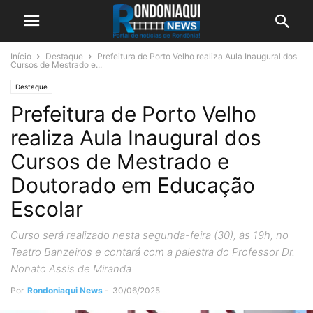
Início
Destaque
Prefeitura de Porto Velho realiza Aula Inaugural dos
Cursos de Mestrado e...
Destaque
Prefeitura de Porto Velho
realiza Aula Inaugural dos
Cursos de Mestrado e
Doutorado em Educação
Escolar
Curso será realizado nesta segunda-feira (30), às 19h, no
Teatro Banzeiros e contará com a palestra do Professor Dr.
Nonato Assis de Miranda
Por
Rondoniaqui News
-
30/06/2025