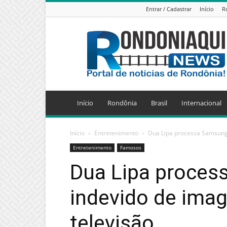
Entrar / Cadastrar
Início
R
Jornal
Eletrônico
Rondoniaqui
News
Início
Rondônia
Brasil
Internacional
Início
Entretenimento
Dua Lipa processa Samsung 
Entretenimento
Famosos
Dua Lipa proces
indevido de ima
televisão