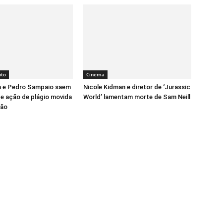
nto
Cinema
a e Pedro Sampaio saem
Nicole Kidman e diretor de ‘Jurassic
de ação de plágio movida
World’ lamentam morte de Sam Neill
cão