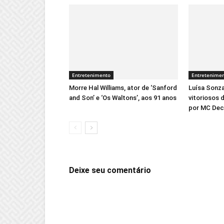
Entretenimento
Entretenime
Morre Hal Williams, ator de ‘Sanford
Luísa Sonz
and Son’ e ‘Os Waltons’, aos 91 anos
vitoriosos 
por MC De
Deixe seu comentário