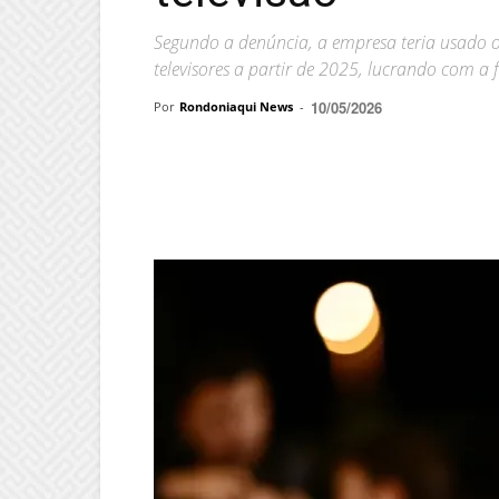
Segundo a denúncia, a empresa teria usado 
televisores a partir de 2025, lucrando com a 
10/05/2026
Por
Rondoniaqui News
-