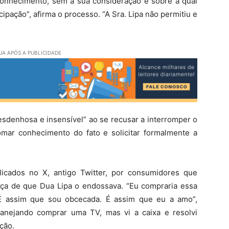
nhecimento, sem a sua consideração e sobre a qual
cipação”, afirma o processo. “A Sra. Lipa não permitiu e
A APÓS A PUBLICIDADE
esdenhosa e insensível” ao se recusar a interromper o
ar conhecimento do fato e solicitar formalmente a
icados no X, antigo Twitter, por consumidores que
nça de que Dua Lipa o endossava. “Eu compraria essa
É assim que sou obcecada. É assim que eu a amo”,
anejando comprar uma TV, mas vi a caixa e resolvi
ção.