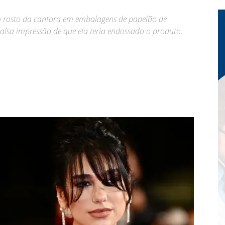
o rosto da cantora em embalagens de papelão de
falsa impressão de que ela teria endossado o produto.