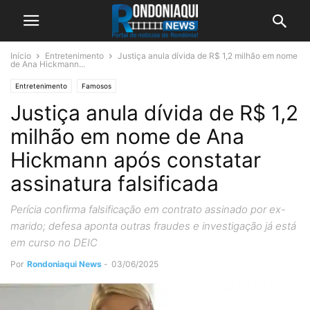
Início
Entretenimento
Justiça anula dívida de R$ 1,2 milhão em nome
de Ana Hickmann...
Entretenimento
Famosos
Justiça anula dívida de R$ 1,2
milhão em nome de Ana
Hickmann após constatar
assinatura falsificada
Perícia confirma falsificação em contrato assinado por ex-
marido; defesa aponta outras fraudes e investigação já está
em curso no DEIC
Por
Rondoniaqui News
-
03/06/2025