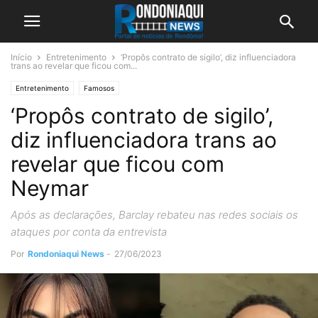
Início
Entretenimento
‘Propôs contrato de sigilo’, diz influenciadora
trans ao revelar que ficou com...
Entretenimento
Famosos
‘Propôs contrato de sigilo’,
diz influenciadora trans ao
revelar que ficou com
Neymar
Após as declarações, Barclay rebateu nas redes sociais os
ataques por conta da entrevista
Por
Rondoniaqui News
-
27/06/2023