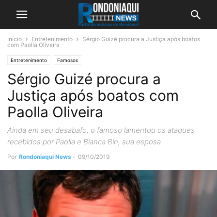
Início
Entretenimento
Sérgio Guizé procura a Justiça após boatos
com Paolla Oliveira
Entretenimento
Famosos
Sérgio Guizé procura a
Justiça após boatos com
Paolla Oliveira
Ainda em seu desabafo, o famoso lamentou os ataques
recebidos por Paolla e Bianca Bin, sua esposa
Por
Rondoniaqui News
-
09/10/2019