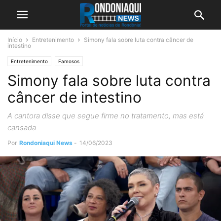
Início
Entretenimento
Simony fala sobre luta contra câncer de
intestino
Entretenimento
Famosos
Simony fala sobre luta contra
câncer de intestino
A cantora disse que segue firme no tratamento, mas está
cansada
Por
Rondoniaqui News
-
14/06/2023