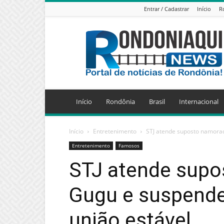
Entrar / Cadastrar
Início
R
Jornal
Eletrônico
Rondoniaqui
News
Início
Rondônia
Brasil
Internacional
Início
Entretenimento
STJ atende suposto namorad
Entretenimento
Famosos
STJ atende supo
Gugu e suspende
união estável