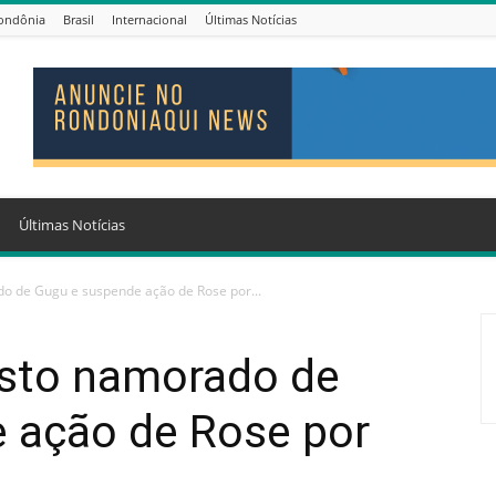
ondônia
Brasil
Internacional
Últimas Notícias
Últimas Notícias
o de Gugu e suspende ação de Rose por...
sto namorado de
 ação de Rose por