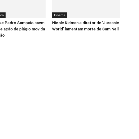
nto
Cinema
a e Pedro Sampaio saem
Nicole Kidman e diretor de ‘Jurassic
de ação de plágio movida
World’ lamentam morte de Sam Neill
cão