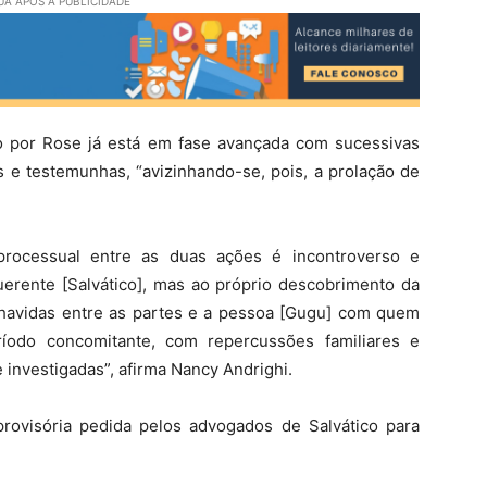
A APÓS A PUBLICIDADE
do por Rose já está em fase avançada com sucessivas
 e testemunhas, “avizinhando-se, pois, a prolação de
processual entre as duas ações é incontroverso e
uerente [Salvático], mas ao próprio descobrimento da
 havidas entre as partes e a pessoa [Gugu] com quem
íodo concomitante, com repercussões familiares e
nvestigadas”, afirma Nancy Andrighi.
 provisória pedida pelos advogados de Salvático para