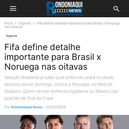
Início
Esporte
Fifa define detalhe importante para Brasil x Noruega
nas oitavas
Esporte
Fifa define detalhe
importante para Brasil x
Noruega nas oitavas
Seleção Brasileira já sabe qual uniforme usará no duelo
decisivo deste domingo, contra a Noruega, no MetLife
Stadium. Quem vencer enfrenta Inglaterra ou México nas
quartas de final da Copa
Por
Rondoniaqui News
-
03/07/2026