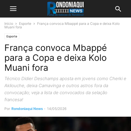
Início
Esporte
França convoca Mbappé para a Copa e deixa Kolo
Muani fora
Esporte
França convoca Mbappé
para a Copa e deixa Kolo
Muani fora
Técnico Didier Deschamps aposta em jovens como Cherki e
Akliouche, deixa Camavinga e outros astros fora da
convocação; veja a lista de convocados da selação
francesa!
Por
Rondoniaqui News
-
14/05/2026