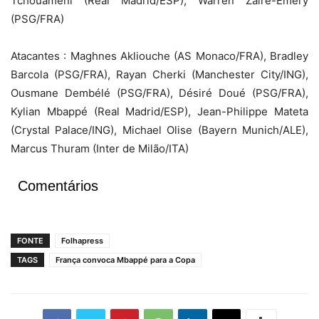
Tchouaméni (Real Madrid/ESP), Warren Zaïre-Emery
(PSG/FRA)
Atacantes : Maghnes Akliouche (AS Monaco/FRA), Bradley
Barcola (PSG/FRA), Rayan Cherki (Manchester City/ING),
Ousmane Dembélé (PSG/FRA), Désiré Doué (PSG/FRA),
Kylian Mbappé (Real Madrid/ESP), Jean-Philippe Mateta
(Crystal Palace/ING), Michael Olise (Bayern Munich/ALE),
Marcus Thuram (Inter de Milão/ITA)
Comentários
FONTE
Folhapress
TAGS
França convoca Mbappé para a Copa