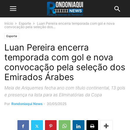
Início
Esporte
Luan Pereira encerra temporada com gol e nova
convocação pela seleção dos...
Esporte
Luan Pereira encerra
temporada com gol e nova
convocação pela seleção dos
Emirados Árabes
Meia de Ariquemes fecha ano com título continental, 13 gols
e presença na lista para as Eliminatórias da Copa
Por
Rondoniaqui News
-
30/05/2025