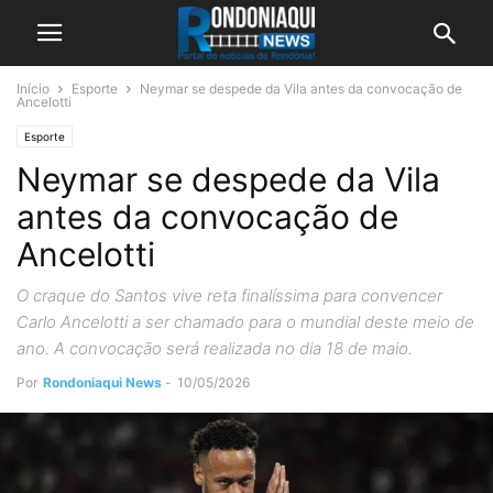
Início
Esporte
Neymar se despede da Vila antes da convocação de
Ancelotti
Esporte
Neymar se despede da Vila
antes da convocação de
Ancelotti
O craque do Santos vive reta finalíssima para convencer
Carlo Ancelotti a ser chamado para o mundial deste meio de
ano. A convocação será realizada no dia 18 de maio.
Por
Rondoniaqui News
-
10/05/2026