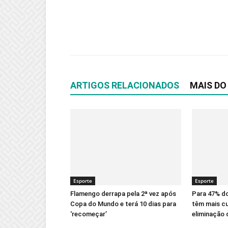
ARTIGOS RELACIONADOS
MAIS DO
Esporte
Esporte
Flamengo derrapa pela 2ª vez após
Para 47% do
Copa do Mundo e terá 10 dias para
têm mais cu
‘recomeçar’
eliminação 