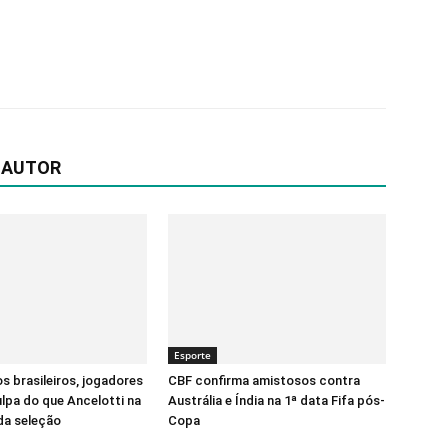
 AUTOR
Esporte
s brasileiros, jogadores
CBF confirma amistosos contra
lpa do que Ancelotti na
Austrália e Índia na 1ª data Fifa pós-
da seleção
Copa