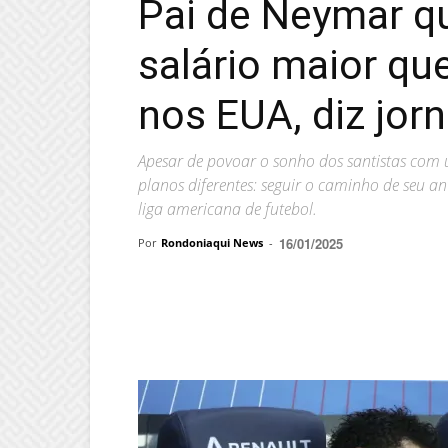
Pai de Neymar qu
salário maior que
nos EUA, diz jorn
Apesar de povoar o sonho dos santistas com u
planos diferentes: seguir o caminho de seu an
liga americana de futebol.
16/01/2025
Por
Rondoniaqui News
-