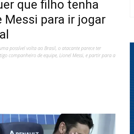
er que filho tenha
 Messi para ir jogar
al
ma possível volta ao Brasil, o atacante parece ter
tigo companheiro de equipe, Lionel Messi, e partir para a