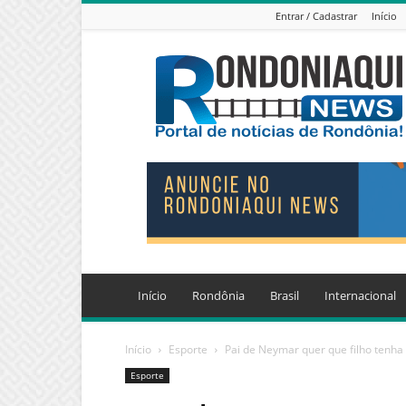
Entrar / Cadastrar
Início
Jornal
Eletrônico
Rondoniaqui
News
Início
Rondônia
Brasil
Internacional
Início
Esporte
Pai de Neymar quer que filho tenha 
Esporte