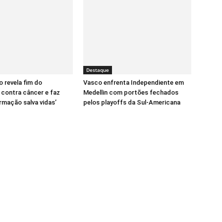
Destaque
o revela fim do
Vasco enfrenta Independiente em
contra câncer e faz
Medellin com portões fechados
ormação salva vidas’
pelos playoffs da Sul-Americana