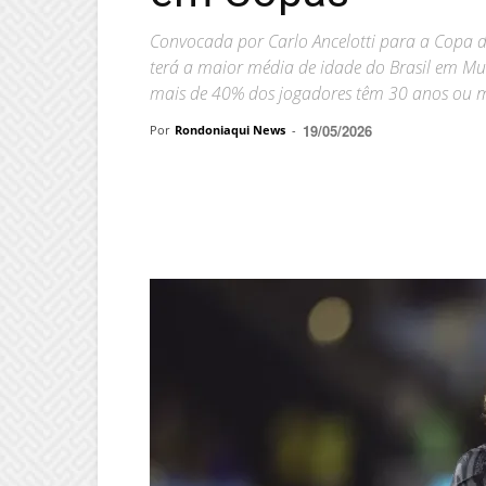
Convocada por Carlo Ancelotti para a Copa d
terá a maior média de idade do Brasil em Mun
mais de 40% dos jogadores têm 30 anos ou 
19/05/2026
Por
Rondoniaqui News
-