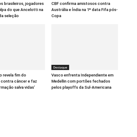
s brasileiros, jogadores
CBF confirma amistosos contra
lpa do que Ancelotti na
Austrália e Índia na 1ª data Fifa pós-
da seleção
Copa
Destaque
o revela fim do
Vasco enfrenta Independiente em
contra câncer e faz
Medellin com portões fechados
ormação salva vidas’
pelos playoffs da Sul-Americana