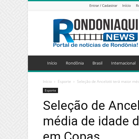
Entrar / Cadastrar
Início
R
Jornal
Eletrônico
Rondoniaqui
News
Início
Rondônia
Brasil
Internacional
Início
Esporte
Seleção de Ancelotti terá maior médi
Esporte
Seleção de Ancel
média de idade da
em Copas