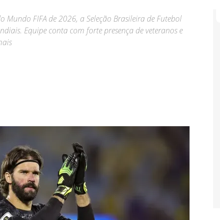
o Mundo FIFA de 2026, a Seleção Brasileira de Futebol
diais. Equipe conta com forte presença de veteranos e
mais